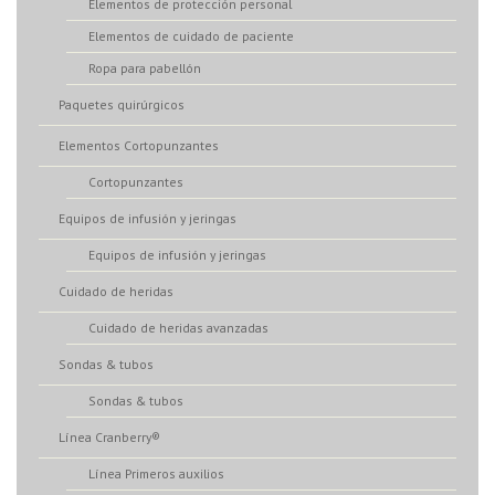
Elementos de protección personal
Elementos de cuidado de paciente
Ropa para pabellón
Paquetes quirúrgicos
Elementos Cortopunzantes
Cortopunzantes
Equipos de infusión y jeringas
Equipos de infusión y jeringas
Cuidado de heridas
Cuidado de heridas avanzadas
Sondas & tubos
Sondas & tubos
Línea Cranberry®
Línea Primeros auxilios