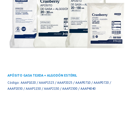
APÓSITO GASA TEJIDA + ALGODÓN ESTÉRIL
Código: AAAP1020 / AAAP1323 / AAAP2025 / AAAP0710 / AAAP0720 /
AAAP2030 / AAAP1150 / AAAP2150 / AAAP2300 / AAAP4040