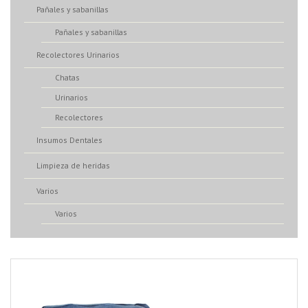
Pañales y sabanillas
Pañales y sabanillas
Recolectores Urinarios
Chatas
Urinarios
Recolectores
Insumos Dentales
Limpieza de heridas
Varios
Varios