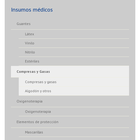
Insumos médicos
Guantes
Látex
Vinilo
Nitrilo
Estériles
Compresas y Gasas
Compresas y gasas
Algodón y otros
Oxigenoterapia
Oxigenoterapia
Elementos de protección
Mascarillas