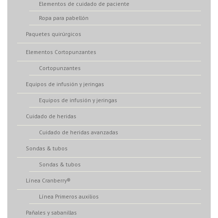
Elementos de cuidado de paciente
Ropa para pabellón
Paquetes quirúrgicos
Elementos Cortopunzantes
Cortopunzantes
Equipos de infusión y jeringas
Equipos de infusión y jeringas
Cuidado de heridas
Cuidado de heridas avanzadas
Sondas & tubos
Sondas & tubos
Línea Cranberry®
Línea Primeros auxilios
Pañales y sabanillas