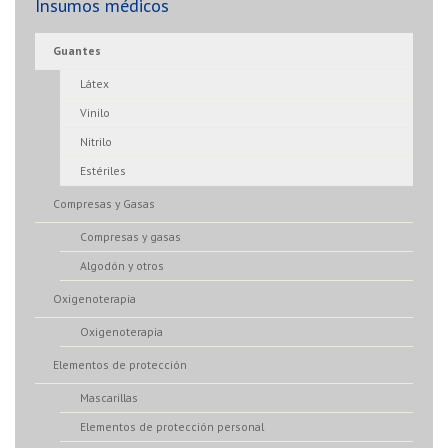
Insumos médicos
Guantes
Látex
Vinilo
Nitrilo
Estériles
Compresas y Gasas
Compresas y gasas
Algodón y otros
Oxigenoterapia
Oxigenoterapia
Elementos de protección
Mascarillas
Elementos de protección personal