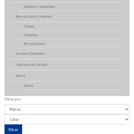
Pañales y sabanillas
Recolectores Urinarios
Chatas
Urinarios
Recolectores
Insumos Dentales
Limpieza de heridas
Varios
Varios
Filtrar por: