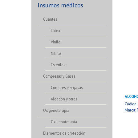
Insumos médicos
Guantes
Látex
Vinilo
Nitrilo
Estériles
Compresas y Gasas
Compresas y gasas
ALCOH
Algodón y otros
Código:
Marca: 
Oxigenoterapia
Oxigenoterapia
Elementos de protección