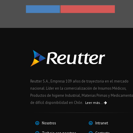
Reutter S.A., Empresa 109 años de trayectoria en el mercado
nacional. Líder en la comercialización de Insumos Médicos,
Productos de higiene Industrial, Materias Primas y Medicament
de difícil disponibilidad en Chile.
Leer más...
Nosotros
Intranet
Trabaje con nosotros
Contacto