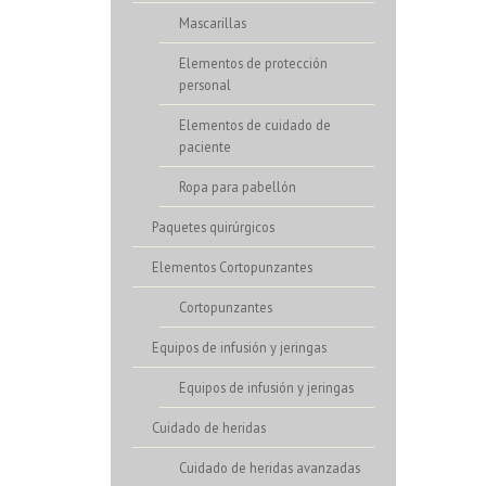
Mascarillas
Elementos de protección
personal
Elementos de cuidado de
paciente
Ropa para pabellón
Paquetes quirúrgicos
Elementos Cortopunzantes
Cortopunzantes
Equipos de infusión y jeringas
Equipos de infusión y jeringas
Cuidado de heridas
Cuidado de heridas avanzadas