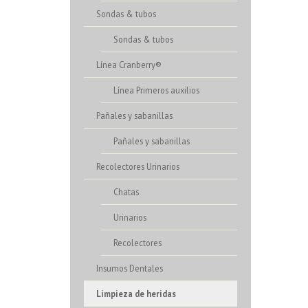
Sondas & tubos
Sondas & tubos
Línea Cranberry®
Línea Primeros auxilios
Pañales y sabanillas
Pañales y sabanillas
Recolectores Urinarios
Chatas
Urinarios
Recolectores
Insumos Dentales
Limpieza de heridas