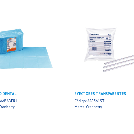
O DENTAL
EYECTORES TRANSPARENTES
: AABABER1
Código: AAESA15T
Cranberry
Marca: Cranberry