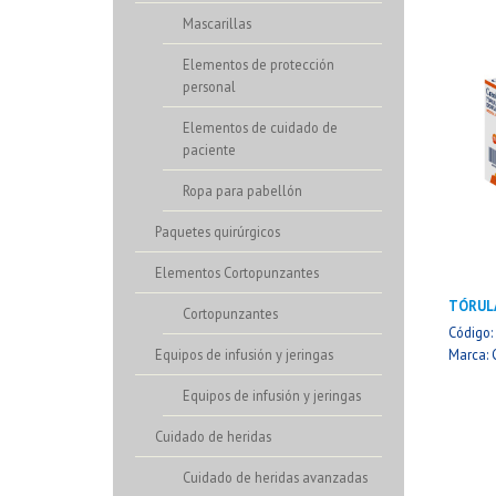
Mascarillas
Elementos de protección
personal
Elementos de cuidado de
paciente
Ropa para pabellón
Paquetes quirúrgicos
Elementos Cortopunzantes
TÓRUL
Cortopunzantes
Código
Marca: 
Equipos de infusión y jeringas
Equipos de infusión y jeringas
Cuidado de heridas
Cuidado de heridas avanzadas