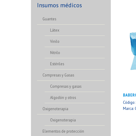
Insumos médicos
Guantes
Látex
Vinilo
Nitrilo
Estériles
Compresas y Gasas
Compresas y gasas
BABER
Algodón y otros
Código
Marca: 
Oxigenoterapia
Oxigenoterapia
Elementos de protección