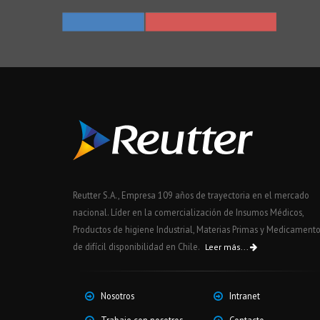
Reutter S.A., Empresa 109 años de trayectoria en el mercado
nacional. Líder en la comercialización de Insumos Médicos,
Productos de higiene Industrial, Materias Primas y Medicament
de difícil disponibilidad en Chile.
Leer más...
Nosotros
Intranet
Trabaje con nosotros
Contacto