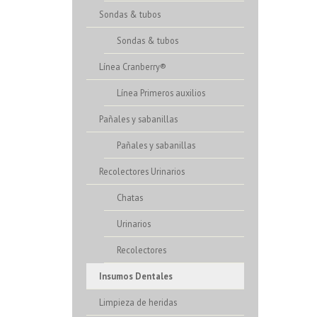
Sondas & tubos
Sondas & tubos
Línea Cranberry®
Línea Primeros auxilios
Pañales y sabanillas
Pañales y sabanillas
Recolectores Urinarios
Chatas
Urinarios
Recolectores
Insumos Dentales
Limpieza de heridas