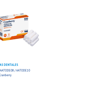
AS DENTALES
: AATODE08 / AATODE10
Cranberry