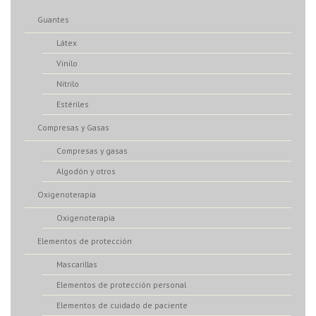
Guantes
Látex
Vinilo
Nitrilo
Estériles
Compresas y Gasas
Compresas y gasas
Algodón y otros
Oxigenoterapia
Oxigenoterapia
Elementos de protección
Mascarillas
Elementos de protección personal
Elementos de cuidado de paciente