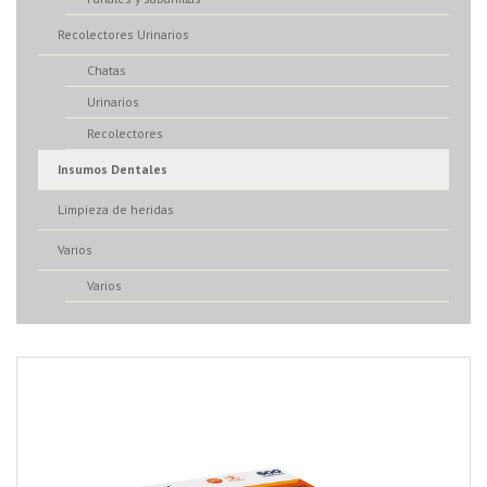
Recolectores Urinarios
Chatas
Urinarios
Recolectores
Insumos Dentales
Limpieza de heridas
Varios
Varios