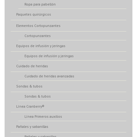
Ropa para pabellón
Paquetes quirúrgicos
Elementos Cortopunzantes
Cortopunzantes
Equipos de infusión y jeringas
Equipos de infusión y jeringas
Cuidado de heridas
Cuidado de heridas avanzadas
Sondas & tubos
Sondas & tubos
Línea Cranberry®
Línea Primeros auxilios
Pañales y sabanillas
Pañales y sabanillas