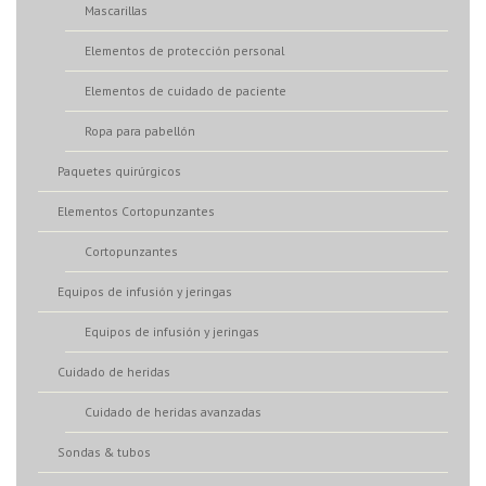
Mascarillas
Elementos de protección personal
Elementos de cuidado de paciente
Ropa para pabellón
Paquetes quirúrgicos
Elementos Cortopunzantes
Cortopunzantes
Equipos de infusión y jeringas
Equipos de infusión y jeringas
Cuidado de heridas
Cuidado de heridas avanzadas
Sondas & tubos