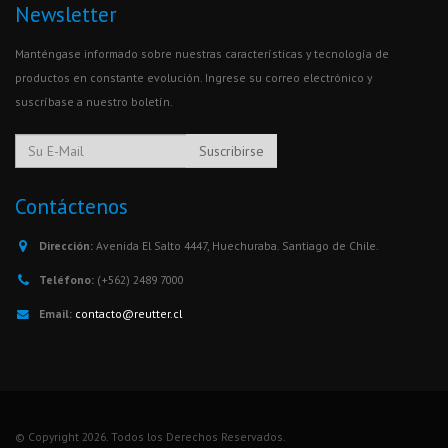
Newsletter
Manténgase informado sobre nuestras características y tecnología de
productos en constante evolución. Ingrese su correo electrónico y
suscríbase a nuestro boletín.
Suscribirse
Contáctenos
Dirección:
Avenida El Salto 4447, Huechuraba. Santiago de Chile.
Teléfono:
(+562) 2489 7000
Email:
contacto@reutter.cl
© Copyright 2026. Todos los Derechos Reservados.