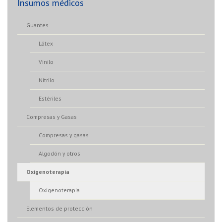
Insumos médicos
Guantes
Látex
Vinilo
Nitrilo
Estériles
Compresas y Gasas
Compresas y gasas
Algodón y otros
Oxigenoterapia
Oxigenoterapia
Elementos de protección