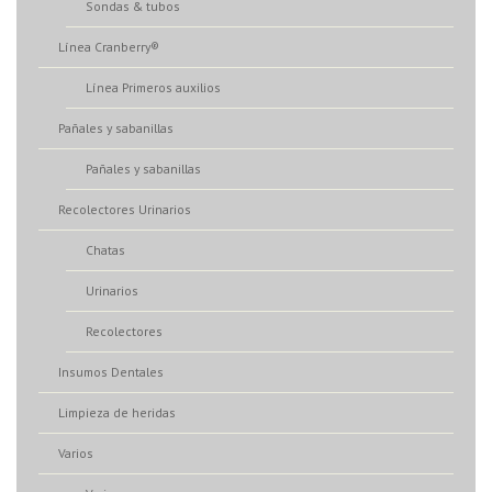
Sondas & tubos
Línea Cranberry®
Línea Primeros auxilios
Pañales y sabanillas
Pañales y sabanillas
Recolectores Urinarios
Chatas
Urinarios
Recolectores
Insumos Dentales
Limpieza de heridas
Varios